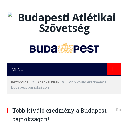
MENÜ
»
»
Kezdőoldal
Atlétikai hírek
Több kiváló eredmény a
Budapest bajnokságon!
Több kiváló eredmény a Budapest
0
bajnokságon!