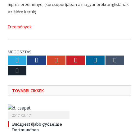
mp-es eredménye, (korcsoportjában a magyar örökranglistának
az élére került)
Eredmények
MEGOSZTÁS:
Twitter
Facebook
Google+
Pinterest
LinkedIn
Tumblr
Email
TOVÁBBI CIKKEK
2017. 03. 17.
Budapest újabb győzelme
Dortmundban