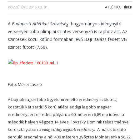
KÖZZÉTÉVE:
2016. 02. 01.
ATLÉTIKAI HÍREK
A
Budapesti Atlétikai Szövetség
hagyományos idénynyitó
versenyén több olimpiai szintes versenyző is rajthoz állt. Az
szintesek közül kitűnő formában lévő Baji Balázs fedett VB
szintet futott (7,66).
Foto: Mérei László
A bajnokságon több figyelemreméltó eredmény született,
közöttük két serdülő korú atléta eddigi legjobb magyar
eredményt ért el fedett pályán: a 60 méteren 6,89 mp idővel a
második helyen végzett 14 éves Illovszky Dominik teljesítménye
korosztályában a
világ eddigi legjobb eredmény.
A másik biztató
serdülő eredmény a női 400 méteren győztes Molnár Janka 56,72