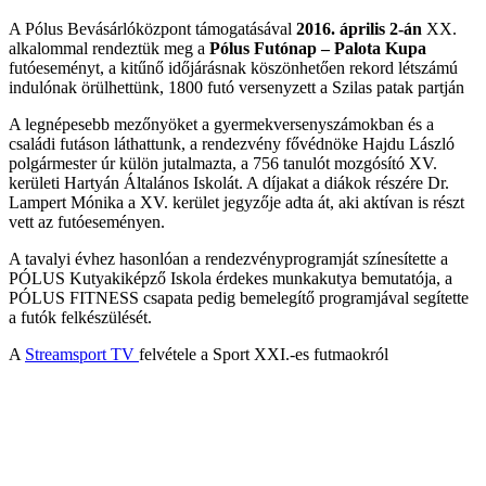
A Pólus Bevásárlóközpont támogatásával
2016. április 2-án
XX.
alkalommal rendeztük meg a
Pólus Futónap – Palota Kupa
futóeseményt, a kitűnő időjárásnak köszönhetően rekord létszámú
indulónak örülhettünk, 1800 futó versenyzett a Szilas patak partján
A legnépesebb mezőnyöket a gyermekversenyszámokban és a
családi futáson láthattunk, a rendezvény fővédnöke Hajdu László
polgármester úr külön jutalmazta, a 756 tanulót mozgósító XV.
kerületi Hartyán Általános Iskolát. A díjakat a diákok részére Dr.
Lampert Mónika a XV. kerület jegyzője adta át, aki aktívan is részt
vett az futóeseményen.
A tavalyi évhez hasonlóan a rendezvényprogramját színesítette a
PÓLUS Kutyakiképző Iskola érdekes munkakutya bemutatója, a
PÓLUS FITNESS csapata pedig bemelegítő programjával segítette
a futók felkészülését.
A
Streamsport TV
felvétele a Sport XXI.-es futmaokról