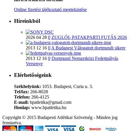
Online fizetési tájékoztató megtekintése
Híreinkból
2026 04 28
0
ZUGLÓI- PATAKPARTI FUTÁS 2026
2013 12 16
0
A Budapest Válogatott dortmundi sikere
2013 12 16
0
Dortmund Nemzetközi Fedettpályás
Versenye
Elérhetőségeink
Székhelyünk:
1053. Budapest, Curia u. 3.
Tel/fax:
266-8028
Telefon:
266-4125
E-mail:
bpatletika@gmail.com
Honlap:
www.bpatletika.hu
Copyright © 2015 Budapesti Atlétikai Szövetség - Minden jog
fenntartva.