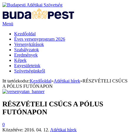
Menü
Kezdőoldal
Éves versenyprogram 2026
Versenykiírások
Szabályzatok
Eredmények
Képek
Egyesületeink
Szövetségünkről
Itt tartózkodsz:
Kezdőoldal
»
Atlétikai hírek
»
RÉSZVÉTELI CSÚCS
A PÓLUS FUTÓNAPON
RÉSZVÉTELI CSÚCS A PÓLUS
FUTÓNAPON
0
Közzétéve:
2016. 04. 12.
Atlétikai hírek