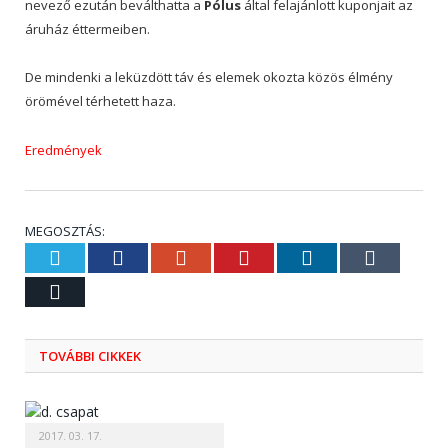
nevező ezután beválthatta a
Pólus
által felajánlott kuponjait az
áruház éttermeiben.
De mindenki a leküzdött táv és elemek okozta közös élmény
örömével térhetett haza.
Eredmények
MEGOSZTÁS:
Twitter
Facebook
Google+
Pinterest
LinkedIn
Tumblr
Email
TOVÁBBI CIKKEK
2017. 03. 17.