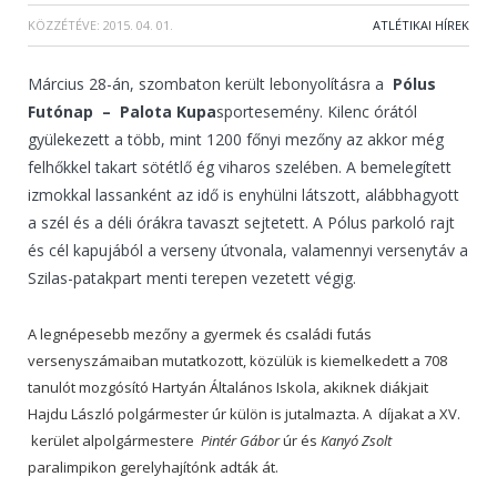
KÖZZÉTÉVE:
2015. 04. 01.
ATLÉTIKAI HÍREK
Március 28-án, szombaton került lebonyolításra a
Pólus
Futónap – Palota Kupa
sportesemény. Kilenc órától
gyülekezett a több, mint 1200 főnyi mezőny az akkor még
felhőkkel takart sötétlő ég viharos szelében. A bemelegített
izmokkal lassanként az idő is enyhülni látszott, alábbhagyott
a szél és a déli órákra tavaszt sejtetett. A Pólus parkoló rajt
és cél kapujából a verseny útvonala, valamennyi versenytáv a
Szilas-patakpart menti terepen vezetett végig.
A legnépesebb mezőny a gyermek és családi futás
versenyszámaiban mutatkozott, közülük is kiemelkedett a 708
tanulót mozgósító Hartyán Általános Iskola, akiknek diákjait
Hajdu László polgármester úr külön is jutalmazta. A díjakat a XV.
kerület alpolgármestere
Pintér Gábor
úr és
Kanyó Zsolt
paralimpikon gerelyhajítónk adták át.