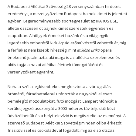
A Budapesti Atlétikai Szövetség 28 versenyszámban hirdetett
eredményt, a mezei győzelem Budapest bajnoki címet is jelentett
egyben. Legeredményesebb sportegyesület az IKARUS BSE,
atlétái összesen öt bajnoki címet szereztek egyéniben és
csapatban. A hölgyek érmeiket hazánk és a világ egyik
legerősebb emberétől Nick Árpád erőművésztől vehették át, míg
a férfiakat nem kisebb híresség, mint
Miklósa Erika
opera
énekesnő jutalmazta, aki maga is az atlétika szerelemese és
aktív tagja a hazai atlétikai életnek támogatóként és
versenyzőként egyaránt.
Noha a szél a legkisebbeket megfosztotta a vár-ugrálás
örömétől, fáradhatatlanul utánozták a nagyoktól ellesett
bemelegítő mozdulatokat, futó mozgást. Lampert Mónikát a
kerület jegyző asszonyát a 3000 méteres táv teljesítői közt
üdvözölhettük és a helyi televízió is megtisztelte az eseményt. A
szervező Budapesti Atlétikai Szövetség minden célba érkezőt
frissítővízzel és csokoládéval fogadott, míg az első ötszáz