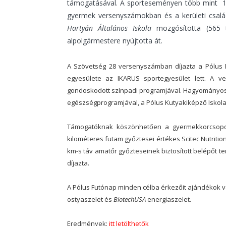
támogatásával. A sporteseményen több mint 1
gyermek versenyszámokban és a kerületi családi
Hartyán Általános Iskola
mozgósította (565 t
alpolgármestere nyújtotta át.
A Szövetség 28 versenyszámban díjazta a Pólus 
egyesülete az IKARUS sportegyesület lett. A 
gondoskodott színpadi programjával. Hagyományosa
egészségprogramjával, a Pólus Kutyakiképző Iskola
Támogatóknak köszönhetően a gyermekkorcsoport 
kilométeres futam győztesei értékes Scitec Nutriti
km-s táv amatőr győzteseinek biztosított belépőt te
díjazta.
A Pólus Futónap minden célba érkezőit ajándékok v
ostyaszelet és
BiotechUSA
energiaszelet.
Eredmények:
itt letölthetők