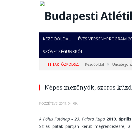
KEZDŐOLDAL
ÉVES VERSENYPROGRAM 2
SZÖVETSÉGÜNKRŐL
»
ITT TARTÓZKODSZ:
Kezdőoldal
Uncategori
Népes mezőnyök, szoros küzd
KÖZZÉTÉVE:
2019. 04. 09.
A Pólus Futónap – 23. Palota Kupa
2019. áprili
Szilas patak partján került megrendezésre, 