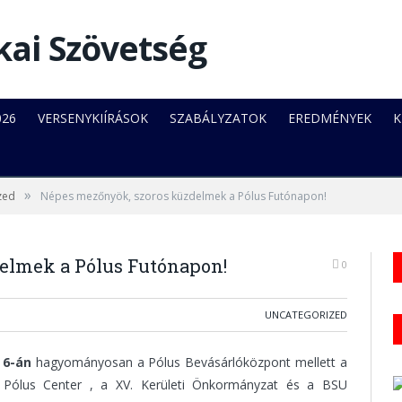
026
VERSENYKIÍRÁSOK
SZABÁLYZATOK
EREDMÉNYEK
K
»
zed
Népes mezőnyök, szoros küzdelmek a Pólus Futónapon!
elmek a Pólus Futónapon!
0
UNCATEGORIZED
s 6-án
hagyományosan a Pólus Bevásárlóközpont mellett a
a Pólus Center , a XV. Kerületi Önkormányzat és a BSU