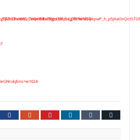
tter
Facebook
Google+
Pinterest
LinkedIn
Tumblr
Email