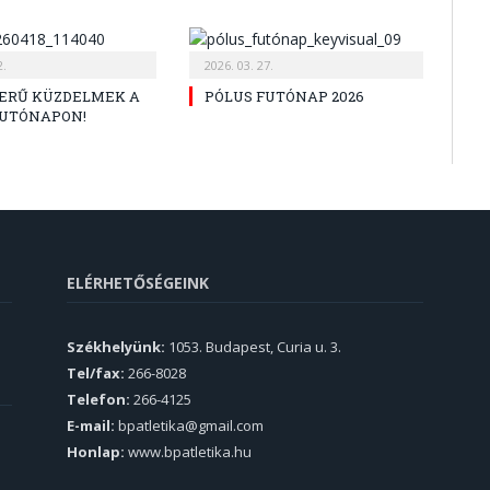
2.
2026. 03. 27.
ERŰ KÜZDELMEK A
PÓLUS FUTÓNAP 2026
FUTÓNAPON!
ELÉRHETŐSÉGEINK
Székhelyünk:
1053. Budapest, Curia u. 3.
Tel/fax:
266-8028
Telefon:
266-4125
E-mail:
bpatletika@gmail.com
Honlap:
www.bpatletika.hu