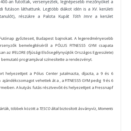
400-an futottak, versenyeztek, legnépesebb mezőnyöket a
 futáson láthattunk. Legtöbb diákot idén is a XV. kerületi
anulót), részükre a Palota Kupát
Tóth Imre
a kerület
Futónap győzteseit, Budapest bajnokait. A legeredményesebb
versenyzők bemelegítéséről a PÓLUS FITNESS5 GYM csapata
n az IFELORE (Ifjúsági Elsősegélynyújtók Országos Egyesülete)
 bemutató programjával színesítette a rendezvényt.
helyezettjeit a Pólus Center jutalmazta, díjazta, a 9 és 6
on ajándékcsomagot vehettek át a , a FITNESS5 GYM pedig 9 és 6
rmeiben. A kutyás futás résztvevőit és helyezettjeit a Fressnapf
árták, többek között a
TESCO
által biztosított ásványvíz,
Moments