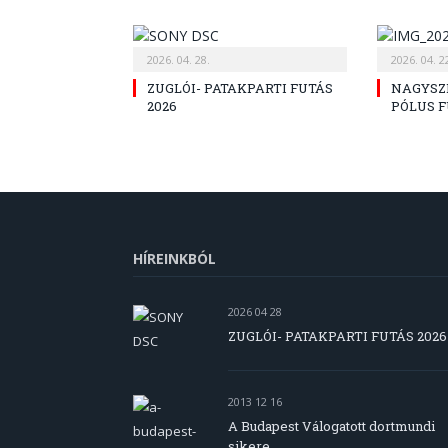
2026. 04. 28.
2026. 04. 2
ZUGLÓI- PATAKPARTI FUTÁS
NAGYSZ
2026
PÓLUS 
HÍREINKBÓL
2026 04 28
ZUGLÓI- PATAKPARTI FUTÁS 2026
2013 12 16
A Budapest Válogatott dortmundi
sikere