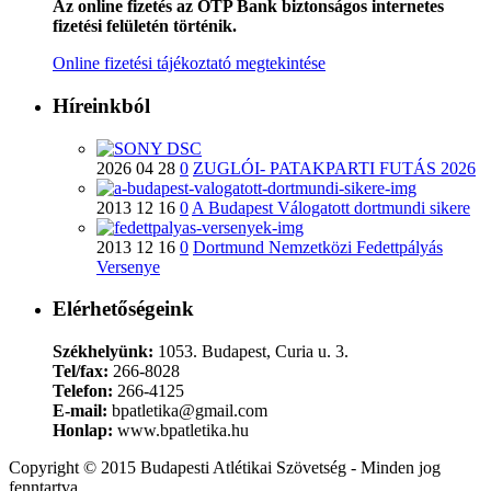
Az online fizetés az OTP Bank biztonságos internetes
fizetési felületén történik.
Online fizetési tájékoztató megtekintése
Híreinkból
2026 04 28
0
ZUGLÓI- PATAKPARTI FUTÁS 2026
2013 12 16
0
A Budapest Válogatott dortmundi sikere
2013 12 16
0
Dortmund Nemzetközi Fedettpályás
Versenye
Elérhetőségeink
Székhelyünk:
1053. Budapest, Curia u. 3.
Tel/fax:
266-8028
Telefon:
266-4125
E-mail:
bpatletika@gmail.com
Honlap:
www.bpatletika.hu
Copyright © 2015 Budapesti Atlétikai Szövetség - Minden jog
fenntartva.