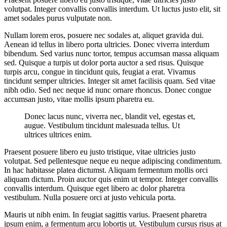
volutpat. Integer convallis convallis interdum. Ut luctus justo elit, sit
amet sodales purus vulputate non.
Nullam lorem eros, posuere nec sodales at, aliquet gravida dui.
Aenean id tellus in libero porta ultricies. Donec viverra interdum
bibendum. Sed varius nunc tortor, tempus accumsan massa aliquam
sed. Quisque a turpis ut dolor porta auctor a sed risus. Quisque
turpis arcu, congue in tincidunt quis, feugiat a erat. Vivamus
tincidunt semper ultricies. Integer sit amet facilisis quam. Sed vitae
nibh odio. Sed nec neque id nunc ornare rhoncus. Donec congue
accumsan justo, vitae mollis ipsum pharetra eu.
Donec lacus nunc, viverra nec, blandit vel, egestas et,
augue. Vestibulum tincidunt malesuada tellus. Ut
ultrices ultrices enim.
Praesent posuere libero eu justo tristique, vitae ultricies justo
volutpat. Sed pellentesque neque eu neque adipiscing condimentum.
In hac habitasse platea dictumst. Aliquam fermentum mollis orci
aliquam dictum. Proin auctor quis enim ut tempor. Integer convallis
convallis interdum. Quisque eget libero ac dolor pharetra
vestibulum. Nulla posuere orci at justo vehicula porta.
Mauris ut nibh enim. In feugiat sagittis varius. Praesent pharetra
ipsum enim, a fermentum arcu lobortis ut. Vestibulum cursus risus at