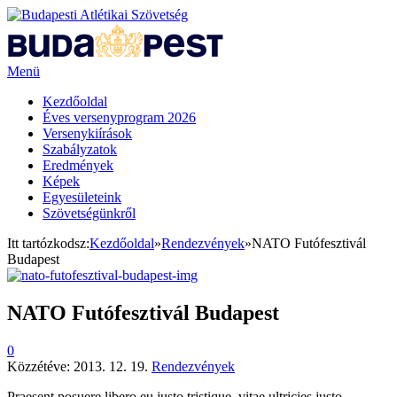
Menü
Kezdőoldal
Éves versenyprogram 2026
Versenykiírások
Szabályzatok
Eredmények
Képek
Egyesületeink
Szövetségünkről
Itt tartózkodsz:
Kezdőoldal
»
Rendezvények
»
NATO Futófesztivál
Budapest
NATO Futófesztivál Budapest
0
Közzétéve:
2013. 12. 19.
Rendezvények
Praesent posuere libero eu justo tristique, vitae ultricies justo