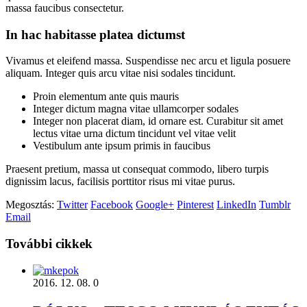
massa faucibus consectetur.
In hac habitasse platea dictumst
Vivamus et eleifend massa. Suspendisse nec arcu et ligula posuere
aliquam. Integer quis arcu vitae nisi sodales tincidunt.
Proin elementum ante quis mauris
Integer dictum magna vitae ullamcorper sodales
Integer non placerat diam, id ornare est. Curabitur sit amet
lectus vitae urna dictum tincidunt vel vitae velit
Vestibulum ante ipsum primis in faucibus
Praesent pretium, massa ut consequat commodo, libero turpis
dignissim lacus, facilisis porttitor risus mi vitae purus.
Megosztás:
Twitter
Facebook
Google+
Pinterest
LinkedIn
Tumblr
Email
További cikkek
2016. 12. 08.
0