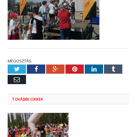
MEGOSZTÁS:
Twitter
Facebook
Google+
Pinterest
LinkedIn
Tumblr
Email
TOVÁBBI CIKKEK