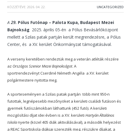
KÖZZÉTÉVE:
2026. 04. 22.
UNCATEGORIZED
A
29.
Pólus Futónap – Palota Kupa, Budapest Mezei
Bajnokság
2025. április 05-én a Pólus Bevásárlóközpont
mellett a Szilas patak partján került megrendezésre, a Pólus
Center, és a XV. kerület Önkormányzat támogatásával.
A verseny keretében rendeztük meg a veterán atléták részére
az
Országos Szenior Mezei Bajnokságot
. A
sportrendezvényt Cserdiné Németh Angéla a XV. kerület
polgármestere nyitotta meg.
A sporteseményen a Szilas patak partján több mint 950-n
futottak, legnépesebb mezőnyöket a kerületi családi futáson és
gyermek futószámokban láthattunk (452 futó). A kerületi
mozgósítási díjat idei évben is a XV. kerületi
Hartyán Általános
Iskola
nyerte (közel 405 diák aktiválásával), a második helyezést
a REAC Sportiskola diákjai szerezték meg, részükre díjakat, a