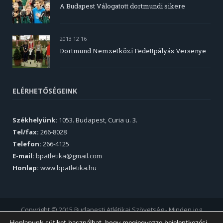
A Budapest Válogatott dortmundi sikere
2013 12 16
Dortmund Nemzetközi Fedettpályás Versenye
ELÉRHETŐSÉGEINK
Székhelyünk:
1053. Budapest, Curia u. 3.
Tel/fax:
266-8028
Telefon:
266-4125
E-mail:
bpatletika@gmail.com
Honlap:
www.bpatletika.hu
Copyright © 2015 Budapesti Atlétikai Szövetség - Minden jog
fenntartva.
Honlapunk sütiket használhat, hogy megjegyezze bejelentkezési