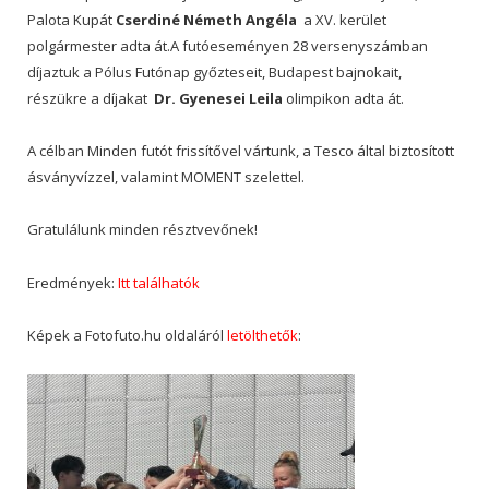
Palota Kupát
Cserdiné Németh Angéla
a XV. kerület
polgármester adta át.A futóeseményen 28 versenyszámban
díjaztuk a Pólus Futónap győzteseit, Budapest bajnokait,
részükre a díjakat
Dr. Gyenesei Leila
olimpikon adta át.
A célban Minden futót frissítővel vártunk, a Tesco által biztosított
ásványvízzel, valamint MOMENT szelettel.
Gratulálunk minden résztvevőnek!
Eredmények:
Itt találhatók
Képek a Fotofuto.hu oldaláról
letölthetők
: