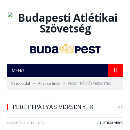
MENÜ
»
»
Kezdőoldal
Atlétikai hírek
FEDETTPÁLYÁS VERSENYEK
FEDETTPÁLYÁS VERSENYEK
0
KÖZZÉTÉVE:
2015. 01. 06.
ATLÉTIKAI HÍREK