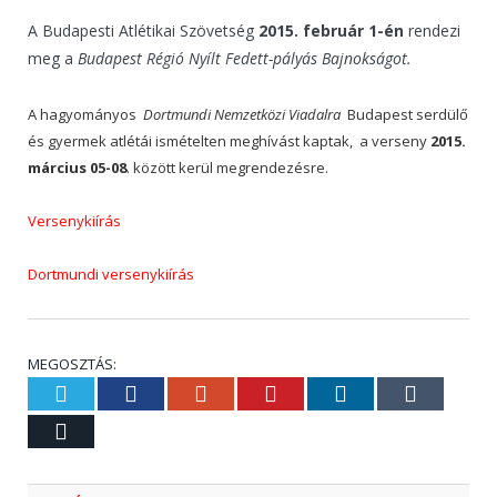
A Budapesti Atlétikai Szövetség
2015. február 1-én
rendezi
meg a
Budapest Régió Nyílt Fedett-pályás Bajnokságot.
A hagyományos
Dortmundi Nemzetközi Viadalra
Budapest serdülő
és gyermek atlétái ismételten meghívást kaptak, a verseny
2015.
március 05-08
. között kerül megrendezésre.
Versenykiírás
Dortmundi versenykiírás
MEGOSZTÁS:
Twitter
Facebook
Google+
Pinterest
LinkedIn
Tumblr
Email