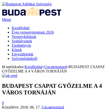
Menü
Kezdőoldal
Éves versenyprogram 2026
Versenykiírások
Szabályzatok
Eredmények
Képek
Egyesületeink
Szövetségünkről
Itt tartózkodsz:
Kezdőoldal
»
Uncategorized
»
BUDAPEST CSAPAT
GYŐZELME A 4 VÁROS TORNÁJÁN
BUDAPEST CSAPAT GYŐZELME A 4
VÁROS TORNÁJÁN
0
Közzétéve:
2018. 06. 17.
Uncategorized