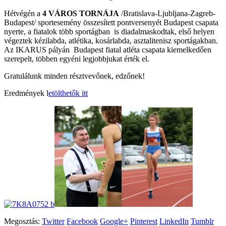
Hétvégén a
4 VÁROS TORNÁJA
/Bratislava-Ljubljana-Zagreb-
Budapest/ sportesemény összesített pontversenyét Budapest csapata
nyerte, a fiatalok több sportágban is diadalmaskodtak, első helyen
végeztek kézilabda, atlétika, kosárlabda, asztalitenisz sportágakban.
Az IKARUS pályán Budapest fiatal atléta csapata kiemelkedően
szerepelt, többen egyéni legjobbjukat érték el.
Gratulálunk minden résztvevőnek, edzőnek!
Eredmények l
etölthetők itt
Megosztás:
Twitter
Facebook
Google+
Pinterest
LinkedIn
Tumblr