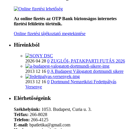
Az online fizetés az OTP Bank biztonságos internetes
fizetési felületén történik.
Online fizetési tájékoztató megtekintése
Híreinkból
2026 04 28
0
ZUGLÓI- PATAKPARTI FUTÁS 2026
2013 12 16
0
A Budapest Válogatott dortmundi sikere
2013 12 16
0
Dortmund Nemzetközi Fedettpályás
Versenye
Elérhetőségeink
Székhelyünk:
1053. Budapest, Curia u. 3.
Tel/fax:
266-8028
Telefon:
266-4125
E-mail:
bpatletika@gmail.com