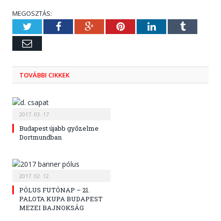
MEGOSZTÁS:
Twitter
Facebook
Google+
Pinterest
LinkedIn
Tumblr
Email
TOVÁBBI CIKKEK
2017. 03. 17.
Budapest újabb győzelme
Dortmundban
2017. 02. 12.
PÓLUS FUTÓNAP – 21.
PALOTA KUPA BUDAPEST
MEZEI BAJNOKSÁG