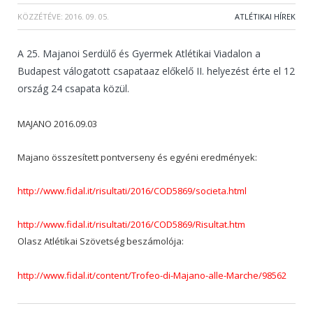
KÖZZÉTÉVE:
2016. 09. 05.
ATLÉTIKAI HÍREK
A 25. Majanoi Serdülő és Gyermek Atlétikai Viadalon a
Budapest válogatott csapataaz előkelő II. helyezést érte el 12
ország 24 csapata közül.
MAJANO 2016.09.03
Majano összesített pontverseny és egyéni eredmények:
http://www.fidal.it/risultati/2016/COD5869/societa.html
http://www.fidal.it/risultati/2016/COD5869/Risultat.htm
Olasz Atlétikai Szövetség beszámolója:
http://www.fidal.it/content/Trofeo-di-Majano-alle-Marche/98562