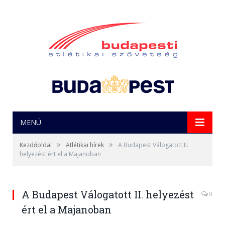
MENÜ
»
»
Kezdőoldal
Atlétikai hírek
A Budapest Válogatott II.
helyezést ért el a Majanoban
A Budapest Válogatott II. helyezést
0
ért el a Majanoban