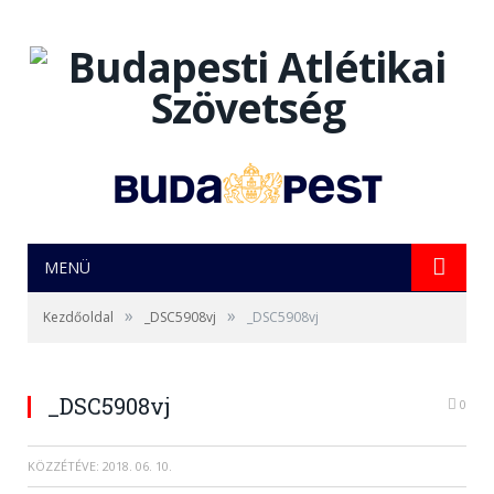
MENÜ
»
»
Kezdőoldal
_DSC5908vj
_DSC5908vj
_DSC5908vj
0
KÖZZÉTÉVE:
2018. 06. 10.