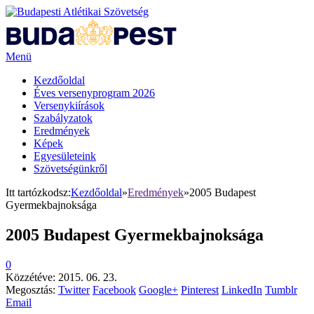
Menü
Kezdőoldal
Éves versenyprogram 2026
Versenykiírások
Szabályzatok
Eredmények
Képek
Egyesületeink
Szövetségünkről
Itt tartózkodsz:
Kezdőoldal
»
Eredmények
»
2005 Budapest
Gyermekbajnoksága
2005 Budapest Gyermekbajnoksága
0
Közzétéve:
2015. 06. 23.
Megosztás:
Twitter
Facebook
Google+
Pinterest
LinkedIn
Tumblr
Email