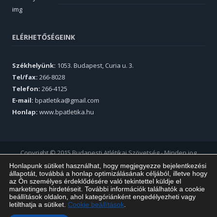
ELÉRHETŐSÉGEINK
Székhelyünk:
1053. Budapest, Curia u. 3.
Tel/fax:
266-8028
Telefon:
266-4125
E-mail:
bpatletika@gmail.com
Honlap:
www.bpatletika.hu
Copyright © 2015 Budapesti Atlétikai Szövetség - Minden jog
fenntartva.
Honlapunk sütiket használhat, hogy megjegyezze bejelentkezési
állapotát, továbbá a honlap optimizálásának céljából, illetve hogy
az Ön személyes érdeklődésére való tekintettel küldje el
marketinges hirdetéseit. További információk találhatók a cookie
beállítások oldalon, ahol kategóriánként engedélyezheti vagy
letilthatja a sütiket.
Cookie beállítások
.