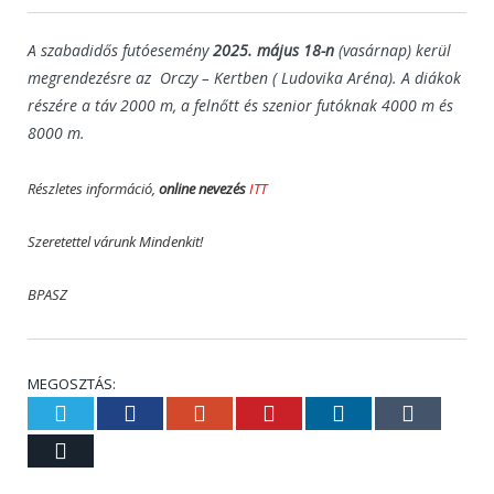
A szabadidős futóesemény
2025. május 18-n
(vasárnap) kerül
megrendezésre az Orczy – Kertben
( Ludovika Aréna).
A diákok
részére a táv 2000 m, a felnőtt és szenior futóknak 4000 m és
8000 m.
Részletes információ,
online nevezés
ITT
Szeretettel várunk Mindenkit!
BPASZ
MEGOSZTÁS:
Twitter
Facebook
Google+
Pinterest
LinkedIn
Tumblr
Email