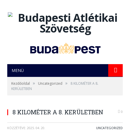
MENÜ
»
»
Kezdőoldal
Uncategorized
8 KILOMÉTER A 8.
KERÜLETBEN
8 KILOMÉTER A 8. KERÜLETBEN
0
KÖZZÉTÉVE:
2025. 04. 20.
UNCATEGORIZED