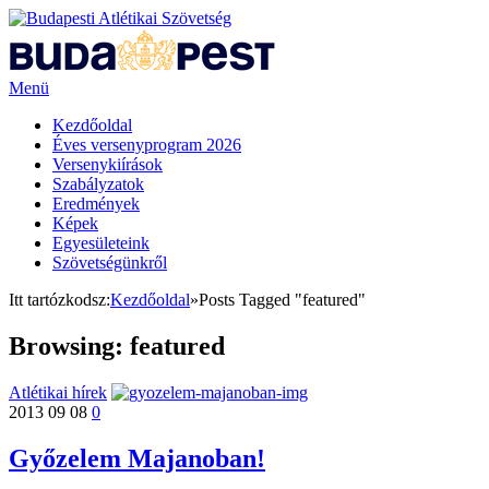
Menü
Kezdőoldal
Éves versenyprogram 2026
Versenykiírások
Szabályzatok
Eredmények
Képek
Egyesületeink
Szövetségünkről
Itt tartózkodsz:
Kezdőoldal
»
Posts Tagged "featured"
Browsing:
featured
Atlétikai hírek
2013 09 08
0
Győzelem Majanoban!