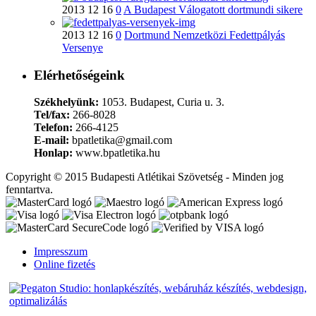
2013 12 16
0
A Budapest Válogatott dortmundi sikere
2013 12 16
0
Dortmund Nemzetközi Fedettpályás
Versenye
Elérhetőségeink
Székhelyünk:
1053. Budapest, Curia u. 3.
Tel/fax:
266-8028
Telefon:
266-4125
E-mail:
bpatletika@gmail.com
Honlap:
www.bpatletika.hu
Copyright © 2015 Budapesti Atlétikai Szövetség - Minden jog
fenntartva.
Impresszum
Online fizetés