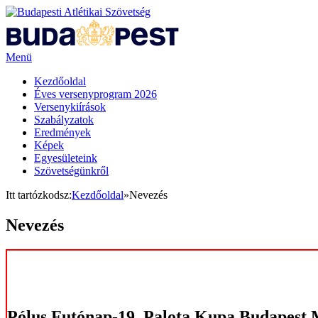
Menü
Kezdőoldal
Éves versenyprogram 2026
Versenykiírások
Szabályzatok
Eredmények
Képek
Egyesületeink
Szövetségünkről
Itt tartózkodsz:
Kezdőoldal
»
Nevezés
Nevezés
Pólus Futónap-19. Palota Kupa Budapest 